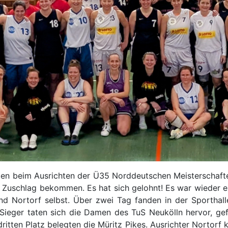
gen beim Ausrichten der Ü35 Norddeutschen Meisterschaften
uschlag bekommen. Es hat sich gelohnt! Es war wieder ein
d Nortorf selbst. Über zwei Tag fanden in der Sporthalle
s Sieger taten sich die Damen des TuS Neukölln hervor, 
ritten Platz belegten die Müritz Pikes. Ausrichter Nortorf 