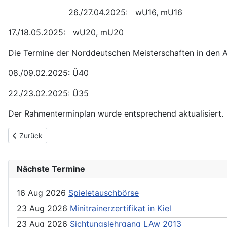
26./27.04.2025: wU16, mU16
17./18.05.2025: wU20, mU20
Die Termine der Norddeutschen Meisterschaften in den A
08./09.02.2025: Ü40
22./23.02.2025: Ü35
Der Rahmenterminplan wurde entsprechend aktualisiert.
Previous article: NDM Ü40 in Nortorf
Zurück
Nächste Termine
16 Aug 2026
Spieletauschbörse
23 Aug 2026
Minitrainerzertifikat in Kiel
23 Aug 2026
Sichtungslehrgang LAw 2013