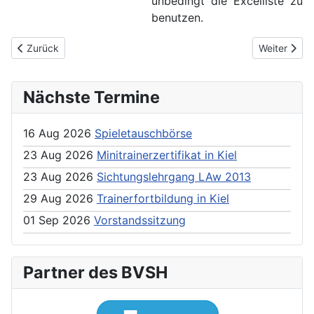
unbedingt die Excelliste zu
benutzen.
Previous article: LSE- Schiedsrichterlehrgänge im Dezember
Next article
Zurück
Weiter
Nächste Termine
16 Aug 2026
Spieletauschbörse
23 Aug 2026
Minitrainerzertifikat in Kiel
23 Aug 2026
Sichtungslehrgang LAw 2013
29 Aug 2026
Trainerfortbildung in Kiel
01 Sep 2026
Vorstandssitzung
Partner des BVSH