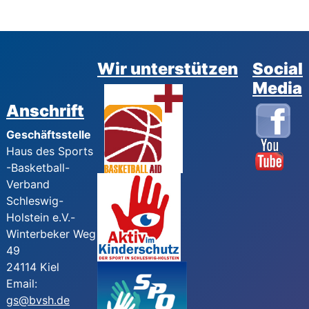
Wir unterstützen
Social
Media
Anschrift
Geschäftsstelle
Haus des Sports
-Basketball-
Verband
Schleswig-
Holstein e.V.-
Winterbeker Weg
49
24114 Kiel
Email:
gs@bvsh.de