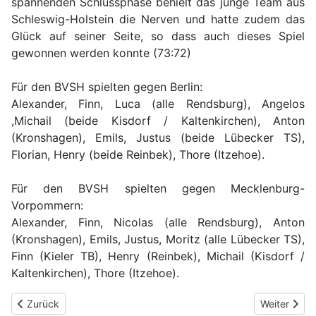
spannenden Schlussphase behielt das junge Team aus
Schleswig-Holstein die Nerven und hatte zudem das
Glück auf seiner Seite, so dass auch dieses Spiel
gewonnen werden konnte (73:72)
Für den BVSH spielten gegen Berlin:
Alexander, Finn, Luca (alle Rendsburg), Angelos
,Michail (beide Kisdorf / Kaltenkirchen), Anton
(Kronshagen), Emils, Justus (beide Lübecker TS),
Florian, Henry (beide Reinbek), Thore (Itzehoe).
Für den BVSH spielten gegen Mecklenburg-
Vorpommern:
Alexander, Finn, Nicolas (alle Rendsburg), Anton
(Kronshagen), Emils, Justus, Moritz (alle Lübecker TS),
Finn (Kieler TB), Henry (Reinbek), Michail (Kisdorf /
Kaltenkirchen), Thore (Itzehoe).
Previous article: Lehrgang LAw in RD
Next articl
Zurück
Weiter