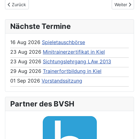
Previous article: LAm 2005 im Sommer 2017
Next articl
Zurück
Weiter
Nächste Termine
16 Aug 2026
Spieletauschbörse
23 Aug 2026
Minitrainerzertifikat in Kiel
23 Aug 2026
Sichtungslehrgang LAw 2013
29 Aug 2026
Trainerfortbildung in Kiel
01 Sep 2026
Vorstandssitzung
Partner des BVSH