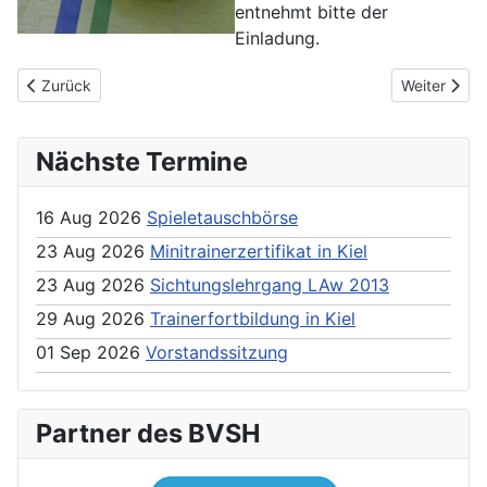
entnehmt bitte der
Einladung.
Previous article: Stützpunkttraining Süd Jg. 06/07
Next articl
Zurück
Weiter
Nächste Termine
16 Aug 2026
Spieletauschbörse
23 Aug 2026
Minitrainerzertifikat in Kiel
23 Aug 2026
Sichtungslehrgang LAw 2013
29 Aug 2026
Trainerfortbildung in Kiel
01 Sep 2026
Vorstandssitzung
Partner des BVSH