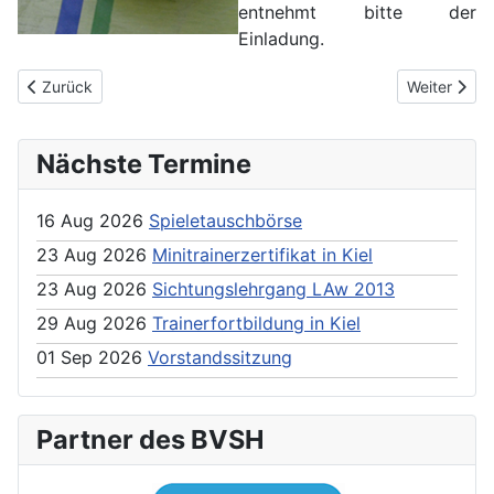
entnehmt bitte der
Einladung.
Previous article: Absage Stützpunkttraining Mädchen
Next article
Zurück
Weiter
Nächste Termine
16 Aug 2026
Spieletauschbörse
23 Aug 2026
Minitrainerzertifikat in Kiel
23 Aug 2026
Sichtungslehrgang LAw 2013
29 Aug 2026
Trainerfortbildung in Kiel
01 Sep 2026
Vorstandssitzung
Partner des BVSH