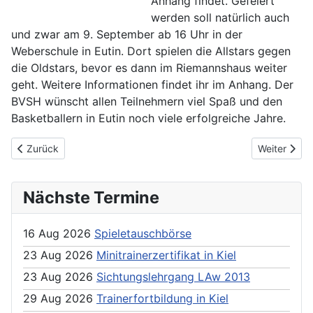
Anhang findet. Gefeiert
werden soll natürlich auch
und zwar am 9. September ab 16 Uhr in der
Weberschule in Eutin. Dort spielen die Allstars gegen
die Oldstars, bevor es dann im Riemannshaus weiter
geht. Weitere Informationen findet ihr im Anhang. Der
BVSH wünscht allen Teilnehmern viel Spaß und den
Basketballern in Eutin noch viele erfolgreiche Jahre.
Previous article: Itzehoe Eagles suchen FSJler
Next article
Zurück
Weiter
Nächste Termine
16 Aug 2026
Spieletauschbörse
23 Aug 2026
Minitrainerzertifikat in Kiel
23 Aug 2026
Sichtungslehrgang LAw 2013
29 Aug 2026
Trainerfortbildung in Kiel