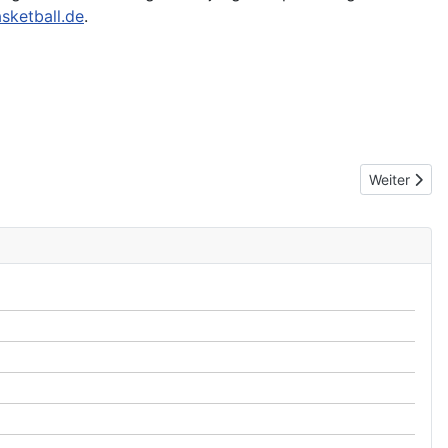
sketball.de
.
Next articl
Weiter